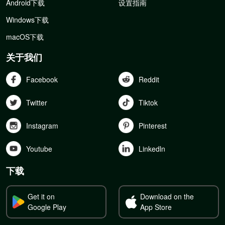
Android下载
设置指南
Windows下载
macOS下载
关于我们
Facebook
Reddit
Twitter
Tiktok
Instagram
Pinterest
Youtube
Linkedln
下载
Get it on
Download on the
Google Play
App Store