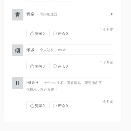
x
青
青空
·
网络加速器
1 个月前
赞同
0
评论 0
倾
倾城
·
个人站长，xxxxb
1 个月前
赞同
0
评论 0
H
Hit＆R
·
十年seo技术，喜欢建站、研究排名优
化技术，欢迎互撩！
1 个月前
赞同
0
评论 0