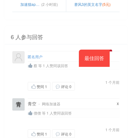
加速猫app安卓版下载官网
(2 小时前)
赛风3的英文名字
(5元)
6 人参与回答
匿名用户
最佳回答
蔡 等 1 人赞同该回答
1 个月前
赞同
1
评论 0
x
青
青空
·
网络加速器
僧僧 等 1 人赞同该回答
1 个月前
赞同
1
评论 0