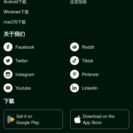
Android下载
设置指南
Windows下载
macOS下载
关于我们
Facebook
Reddit
Twitter
Tiktok
Instagram
Pinterest
Youtube
Linkedln
下载
Get it on
Download on the
Google Play
App Store