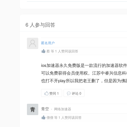
6 人参与回答
匿名用户
蔡 等 1 人赞同该回答
ios加速器永久免费版是一款流行的加速器
可以免费获得会员使用权。江苏中睿兴信息科梅
也打不开play所以我把老王删了，但是因为
赞同
1
评论 0
青
青空
·
网络加速器
僧僧 等 1 人赞同该回答