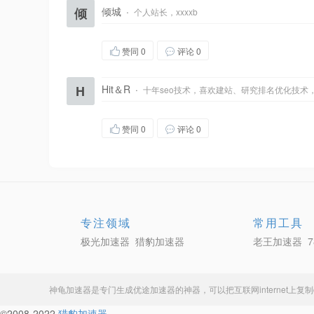
倾
倾城
·
个人站长，xxxxb
赞同
0
评论 0
H
Hit＆R
·
十年seo技术，喜欢建站、研究排名优化技术
赞同
0
评论 0
专注领域
常用工具
极光加速器
猎豹加速器
老王加速器
神龟加速器
是专门生成
优途加速器
的神器，可以把互联网internet上
©2008-2022
猎豹加速器