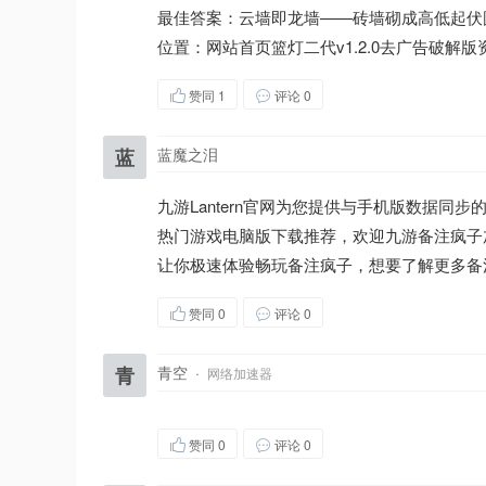
最佳答案：云墙即龙墙——砖墙砌成高低起伏
位置：网站首页篮灯二代v1.2.0去广告破解版资源
赞同
1
评论 0
蓝
蓝魔之泪
九游Lantern官网为您提供与手机版数据同步的L
热门游戏电脑版下载推荐，欢迎九游备注疯子
让你极速体验畅玩备注疯子，想要了解更多备
赞同
0
评论 0
青
青空
·
网络加速器
赞同
0
评论 0