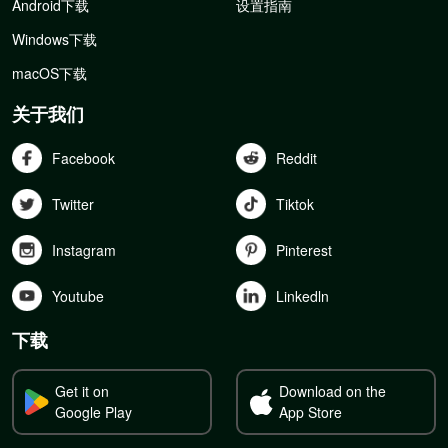
Android下载
设置指南
Windows下载
macOS下载
关于我们
Facebook
Reddit
Twitter
Tiktok
Instagram
Pinterest
Youtube
Linkedln
下载
Get it on
Download on the
Google Play
App Store