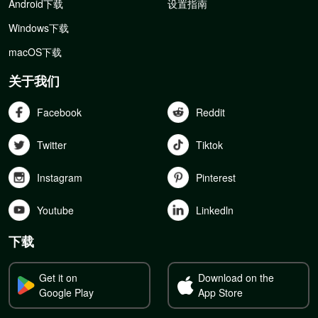
Android下载
设置指南
Windows下载
macOS下载
关于我们
Facebook
Reddit
Twitter
Tiktok
Instagram
Pinterest
Youtube
Linkedln
下载
Get it on
Download on the
Google Play
App Store