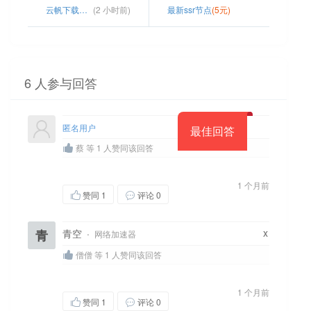
云帆下载链接
(2 小时前)
最新ssr节点
(5元)
6 人参与回答
匿名用户
最佳回答
蔡 等 1 人赞同该回答
1 个月前
赞同
1
评论 0
x
青
青空
·
网络加速器
僧僧 等 1 人赞同该回答
1 个月前
赞同
1
评论 0