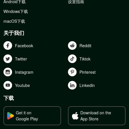
Android下载
设置指南
Windows下载
macOS下载
关于我们
Facebook
Reddit
Twitter
Tiktok
Instagram
Pinterest
Youtube
Linkedln
下载
Get it on
Download on the
Google Play
App Store